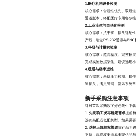
1.医疗机构设备检测
核心需求：合规性优先、双通
通道版本，搭配医疗专用鲁尔接
2.工业流体与自动化检测
核心需求：抗干扰、接头适配性
产线，增选RS-232通讯与B
3.科研与计量实验室
核心需求：超高精度、完整拓
完成实验数据采集。建议选用小
4.暖通与楼宇运维
核心需求：基础压力检测、操
速接头，满足管网、新风系统常
新手采购注意事项
针对首次采购数字好色先生下载
1.
先明确工况再确定需求
提前
选购高配或低配机型。如果需要
2.
选择正规授权渠道
该产品为
支持，非授权渠道易出现仿品与