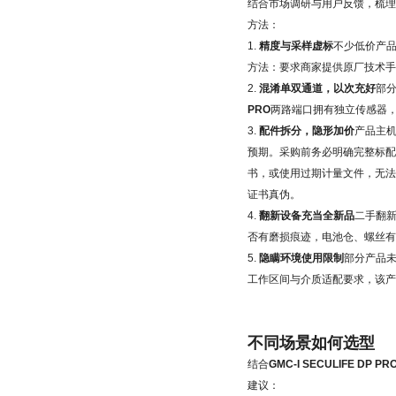
结合市场调研与用户反馈，梳理
方法：
1.
精度与采样虚标
不少低价产品
方法：要求商家提供原厂技术手
2.
混淆单双通道，以次充好
部
PRO
两路端口拥有独立传感器
3.
配件拆分，隐形加价
产品主
预期。采购前务必明确完整标配
书，或使用过期计量文件，无
证书真伪。
4.
翻新设备充当全新品
二手翻
否有磨损痕迹，电池仓、螺丝有
5.
隐瞒环境使用限制
部分产品
工作区间与介质适配要求，该产
不同场景如何选型
结合
GMC-I SECULIFE D
建议：