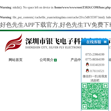
Warning
: mkdir(): No space left on device in
/home/www/wwwroot/Z1024.COM/func.php
Warning
: file_put_contents(./cachefile_yuan/askingdata.com/cache/2f/cc5d8/35597.html): faile
好色先生APP下载官方,好色先生TV免费
0755-23964199
0775-86564199
网站首页
公司简介
产品中心
新闻
3183402039
3176116521
微信扫一扫,给我发
消息吧