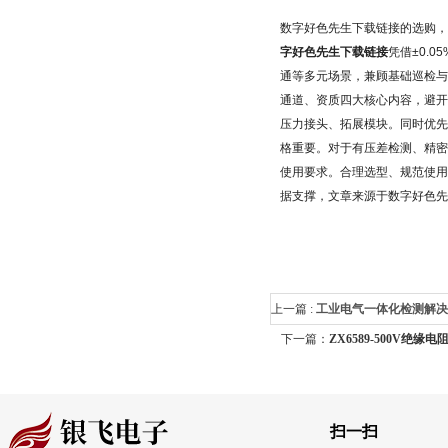
数字好色先生下载链接的选购，
字好色先生下载链接
凭借±0.
通等多元场景，兼顾基础巡检与
通道、资质四大核心内容，避
压力接头、拓展模块。同时优
格重要。
对于有压差检测、精密
使用要求。合理选型、规范使
据支撑，文章来源于数字好色先
上一篇 :
工业电气一体化检测解决方
下一篇：
ZX6589-500V绝缘
精度漂移！GMC-I SECULIFE
指南
扫一扫