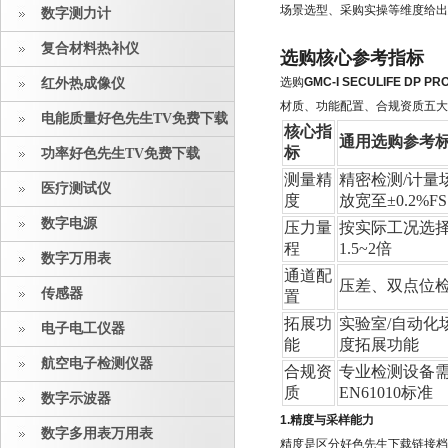
场景选型、采购实操等维度给出
数字测力计
复合材料热补仪
选购核心参考指标
选购
GMC-I SECULIFE D
红外热成像仪
材质、功能配置、合规资质五大
电能质量好色先生TV免费下载
核心指
通用选购参考
标
功率好色先生TV免费下载
测量精
精密检测/计量场
医疗测试仪
度
放宽至±0.2%FS
数字电源
压力量
按实际工况选
程
1.5~2倍
数字万用表
通道配
压差、双点位
传感器
置
拓展功
实验室/自动化
电子电工仪器
能
度拓展功能
航空电子检测仪器
合规资
专业检测设备需
质
EN61010标准
数字示波器
1.精度与采样能力
数字多用表万用表
精度是区分好色先生下载链接档次