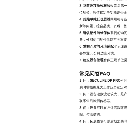
3.
到货逐项验收核验
收货后第
位切换、数值锁定等功能是否正
4.
拒绝单纯低价思维
同规格专
新等问题，综合品质、资质、售
5.
确认配件与维保体系
提前询
务，长期使用配件供应至关重要
6.
重视介质与环境适配
牢记该
备静置30分钟适应环境。
7.
建立设备管理台账
正规单位
常见问答FAQ
1. 问：
SECULIFE DP PRO
不
购时需根据最大工作压力选定对
2. 问：设备读数波动较大，
联系售后检测传感器。
3. 问：设备可以在户外高温环
阳、控温措施。
4. 问：拓展模块可以后期加装