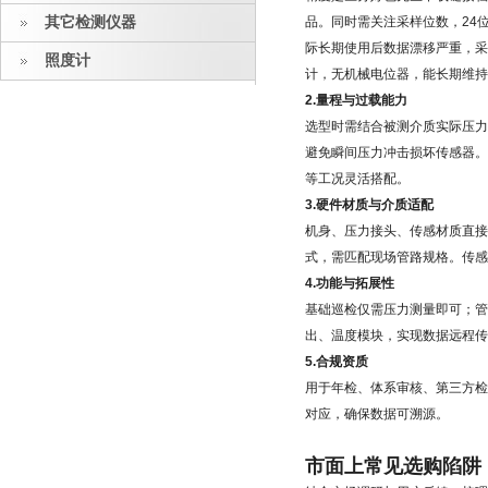
其它检测仪器
品。同时需关注采样位数，24
际长期使用后数据漂移严重，采
照度计
计，无机械电位器，能长期维持
2.量程与过载能力
选型时需结合被测介质实际压力
避免瞬间压力冲击损坏传感器。该
等工况灵活搭配。
3.硬件材质与介质适配
机身、压力接头、传感材质直接
式，需匹配现场管路规格。传感
4.功能与拓展性
基础巡检仅需压力测量即可；管
出、温度模块，实现数据远程传
5.合规资质
用于年检、体系审核、第三方检
对应，确保数据可溯源。
市面上常见选购陷阱