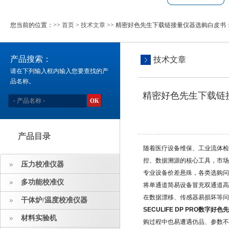
您当前的位置：>>
首页
>
技术文章
>> 精密好色先生下载链接量仪器选购白皮书：甄别
产品搜索：
技术文章
请在下列输入框内输入您要查找的产
品名称。
精密好色先生下载链接量
产品目录
随着医疗设备维保、工业流体检
控、数据溯源的核心工具，市
压力校准仪器
专业设备价差悬殊，各类选购
多功能校准仪
将单通道简易设备冒充双通道
在数据漂移、传感器易损坏等问
干体炉/温度校准仪器
SECULIFE DP PRO数字好
材料实验机
购过程中也易遭遇仿品、参数