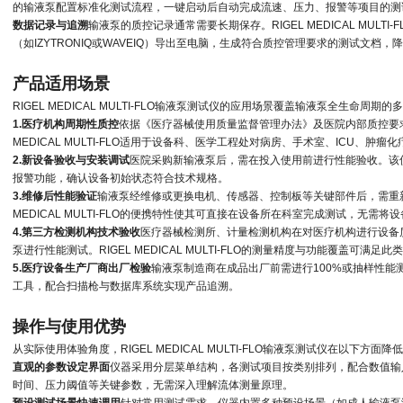
的输液泵配置标准化测试流程，一键启动后自动完成流速、压力、报警等项目的测
数据记录与追溯
输液泵的质控记录通常需要长期保存。
RIGEL MEDICAL MULTI-F
（如IZYTRONIQ或WAVEIQ）导出至电脑，生成符合质控管理要求的测试文档
产品适用场景
RIGEL MEDICAL MULTI-FLO
输液泵测试仪的应用场景覆盖输液泵全生命周期的多
1.医疗机构周期性质控
依据《医疗器械使用质量监督管理办法》及医院内部质控要
MEDICAL MULTI-FLO
适用于设备科、医学工程处对病房、手术室、ICU、肿瘤
2.新设备验收与安装调试
医院采购新输液泵后，需在投入使用前进行性能验收。该
报警功能，确认设备初始状态符合技术规格。
3.维修后性能验证
输液泵经维修或更换电机、传感器、控制板等关键部件后，需重
MEDICAL MULTI-FLO
的便携特性使其可直接在设备所在科室完成测试，无需将设
4.第三方检测机构技术验收
医疗器械检测所、计量检测机构在对医疗机构进行设备
泵进行性能测试。
RIGEL MEDICAL MULTI-FLO
的测量精度与功能覆盖可满足此
5.医疗设备生产厂商出厂检验
输液泵制造商在成品出厂前需进行100%或抽样性能
工具，配合扫描枪与数据库系统实现产品追溯。
操作与使用优势
从实际使用体验角度，
RIGEL MEDICAL MULTI-FLO
输液泵测试仪在以下方面降低
直观的参数设定界面
仪器采用分层菜单结构，各测试项目按类别排列，配合数值输
时间、压力阈值等关键参数，无需深入理解流体测量原理。