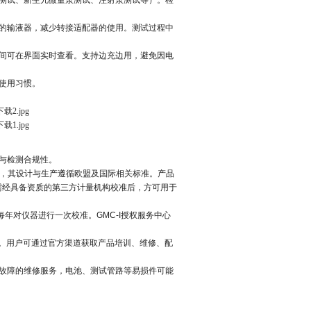
测试、新生儿微量泵测试、注射泵测试等）。检
的输液器，减少转接适配器的使用。测试过程中
间可在界面实时查看。支持边充边用，避免因电
使用习惯。
与检测合规性。
产品，其设计与生产遵循欧盟及国际相关标准。产品
需经具备资质的第三方计量机构校准后，方可用于
年对仪器进行一次校准。GMC-I授权服务中心
务。用户可通过官方渠道获取产品培训、维修、配
故障的维修服务，电池、测试管路等易损件可能