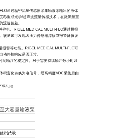
-FLO
通过精密流量传感器采集输液泵输出的液体
度称重或光学/超声波流量传感技术，在微流量至
的流速偏差。
并停机。
RIGEL MEDICAL MULTI-FLO
通过模拟
。该测试可发现因压力传感器漂移或报警阈值设
量报警等功能。
RIGEL MEDICAL MULTI-FLO
可
自动停机响应是否正常。
时间输注的稳定性。对于需要持续输注数小时甚
体积变化转换为电信号，经高精度ADC采集后由
量泵至大容量输液泵
曲线记录