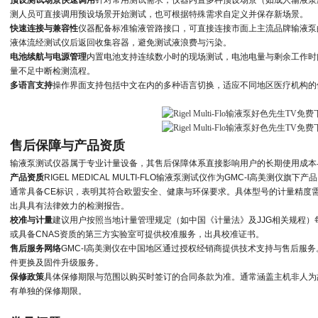
预设测试场景快速调用
针对常用测试需求，仪器内置多种预设场景（如成人输液泵
测人员可直接调用预设场景开始测试，也可根据特殊需求自定义并保存新场景。
快速连接与兼容性
仪器配备标准输液管路接口，可直接连接市面上主流品牌输液泵
液体流经测试仪后返回收集容器，避免测试液浪费与污染。
电池续航与电源管理
内置电池支持连续数小时的现场测试，电池电量与剩余工作时
量不足中断检测流程。
多语言支持
操作界面支持包括中文在内的多种语言切换，适应不同地区医疗机构的
售后保障与产品资质
输液泵测试仪器属于专业计量设备，其售后保障体系直接影响用户的长期使用成本
产品资质
RIGEL MEDICAL MULTI-FLO
输液泵测试仪作为GMC-I高美测仪旗下
通常具备CE标识，表明其符合欧盟安全、健康与环保要求。具体型号的计量精度
出具具有法律效力的检测报告。
校准与计量
建议用户按照当地计量管理规定（如中国《计量法》及JJG相关规程）每
或具备CNAS资质的第三方实验室可提供校准服务，出具校准证书。
售后服务网络
GMC-I高美测仪在中国地区通过授权经销商提供技术支持与售后服
件更换及固件升级服务。
保修政策
具体保修期限与范围以购买时签订的合同条款为准。通常涵盖主机非人为
有单独的保修期限。