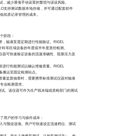
试，减少逐项手动设置的繁琐与误设风险。
LO
支持测试数据本地存储，并可通过配套软件
，降低纸质记录管理的成本。
个阶段：
求，输液泵需定期进行性能验证。
RIGEL
化疗科等区域设备的年度或半年度质控检测。
仪器可快速验证设备的流速准确性、阻塞压力及
新进行性能测试以确认维修质量。
RIGEL
备搬运至固定检测站点。
质量监督抽查时，需要携带标准测试仪器对输液
类专业检测需求。
测试。该仪器可作为生产线末端或质检部门的测试
了用户的学习与操作成本：
入与预设选项。用户可快速设定流速档位、测试