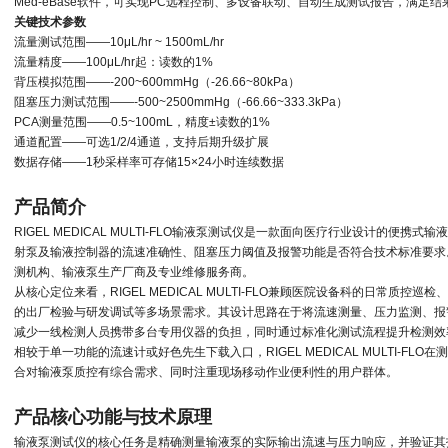
Med-eBase软件，可实现PC远程控制、多设备联动、自动生成测试报告，满足
关键技术参数
流量测试范围
——
10μL/hr ~ 1500mL/hr
流量精度
——
100μL/hr起：读数的1%
背压模拟范围
——
-200~600mmHg（-26.66~80kPa）
阻塞压力测试范围
——
-500~2500mmHg（-66.66~333.3kPa）
PCA测量范围
——
0.5~100mL，精度±读数的1%
通道配置
——
可选1/2/4通道，支持后期升级扩展
数据存储
——
1秒采样率可存储15×24小时连续数据
产品简介
RIGEL MEDICAL MULTI-FLO
输液泵测试仪是一款面向医疗行业设计的便携式输液
射泵及输液控制器的流速准确性、阻塞压力阈值及报警功能是否符合技术标准要求
测机构、输液泵生产厂商及专业维修服务商。
从核心定位来看，
RIGEL MEDICAL MULTI-FLO
兼顾医院设备科的日常质控巡检、
的出厂检验与研发调试等多场景需求。其设计思路在于将流速测量、压力监测、报
减少一线检测人员携带多台专用仪器的负担，同时通过标准化测试流程提升检测效
相较于单一功能的流速计或好色先生下载入口，
RIGEL MEDICAL MULTI-FLO
在测
合对输液泵质控有综合需求、同时注重现场移动作业便利性的用户群体。
产品核心功能与技术原理
输液泵测试仪的核心任务是精确测量输液泵的实际输出流速与压力响应，并验证其