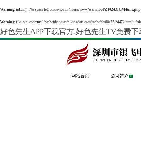
Warning
: mkdir(): No space left on device in
/home/www/wwwroot/Z1024.COM/func.php
Warning
: file_put_contents(./cachefile_yuan/askingdata.com/cache/dc/60a75/24472.html): faile
好色先生APP下载官方,好色先生TV免费
网站首页
公司简介