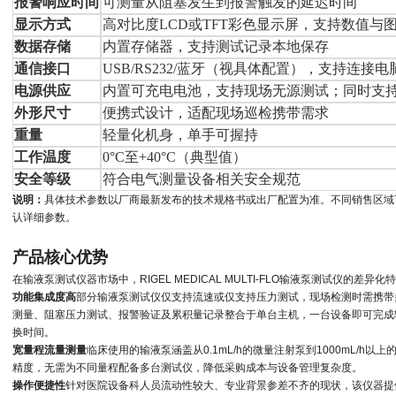
报警响应时间
可测量从阻塞发生到报警触发的延迟时间
显示方式
高对比度LCD或TFT彩色显示屏，支持数值与
数据存储
内置存储器，支持测试记录本地保存
通信接口
USB/RS232/蓝牙（视具体配置），支持连接
电源供应
内置可充电电池，支持现场无源测试；同时支
外形尺寸
便携式设计，适配现场巡检携带需求
重量
轻量化机身，单手可握持
工作温度
0°C至+40°C（典型值）
安全等级
符合电气测量设备相关安全规范
说明：
具体技术参数以厂商最新发布的技术规格书或出厂配置为准。不同销售区域
认详细参数。
产品核心优势
在输液泵测试仪器市场中，
RIGEL MEDICAL MULTI-FLO
输液泵测试仪的差异化特
功能集成度高
部分输液泵测试仪仅支持流速或仅支持压力测试，现场检测时需携带
测量、阻塞压力测试、报警验证及累积量记录整合于单台主机，一台设备即可完成
换时间。
宽量程流量测量
临床使用的输液泵涵盖从0.1mL/h的微量注射泵到1000mL/h
精度，无需为不同量程配备多台测试仪，降低采购成本与设备管理复杂度。
操作便捷性
针对医院设备科人员流动性较大、专业背景参差不齐的现状，该仪器提