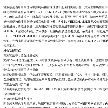
输液泵是临床给药过程中控制药物输注速度和剂量的关键设备，其流速准确性直接
械使用质量监督管理办法》及IEC60601-2-24（输液泵和输液控制器专用安
控，验证其流速输出、阻塞压力响应及报警功能是否处于正常范围。随着各级医院
操作简便的输液泵测试仪器需求持续增长。
RIGEL MEDICAL MULTI-FLO
输液泵测
重要成员，将流速测量、压力测试与报警验证集成于便携设备中，兼顾了测试精度
MULTI-FLO
的核心功能、技术参数、应用场景及选型要点展开系统介绍，帮助用户
RIGEL MEDICAL MULTI-FLO输液泵测试仪（也叫Multi-Flo输液泵好色
设备，专为满足输液泵/注射泵的合规性测试设计，完全符合IEC 60601-2-24及国
常用工具。
核心功能特点
‌高测试效率，适配批量检测‌
支持1/2/4通道灵活配置，可同时测试最多4台输液设备，在低流量条件下也能实现
积式好色先生TV免费下载的2倍；还支持自定义制造商专属测试程序，可自动执
‌测试功能全面覆盖质控需求‌
除基础流量测试外，还集成了背压模拟、阻塞报警监测、PCA（推注）测量、喇
负压/正压环境，验证输液泵在不同背压下的性能，完全满足国内外标准对输液泵
‌精准度领先同类产品‌
流量测量灵敏度可达0.01mL/hr，100μL/hr以上流速测试精度达读数的‌1%‌
传统检测方法。
‌便捷的数据管理与操控‌
配备超大彩色图形显示屏，数据可视距离超过5米，支持数字+图形双格式显示；内