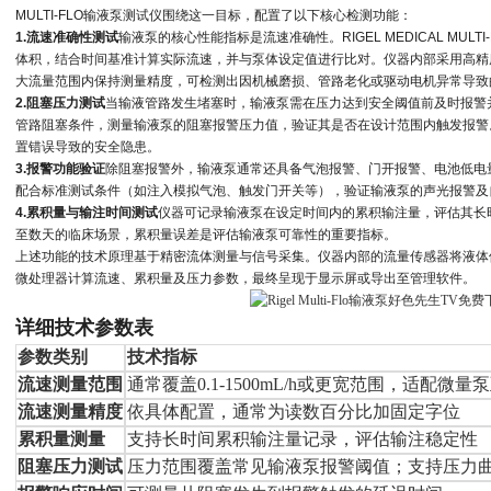
MULTI-FLO
输液泵测试仪围绕这一目标，配置了以下核心检测功能：
1.流速准确性测试
输液泵的核心性能指标是流速准确性。
RIGEL MEDICAL MULTI
体积，结合时间基准计算实际流速，并与泵体设定值进行比对。仪器内部采用高精
大流量范围内保持测量精度，可检测出因机械磨损、管路老化或驱动电机异常导致
2.阻塞压力测试
当输液管路发生堵塞时，输液泵需在压力达到安全阈值前及时报警
管路阻塞条件，测量输液泵的阻塞报警压力值，验证其是否在设计范围内触发报警
置错误导致的安全隐患。
3.报警功能验证
除阻塞报警外，输液泵通常还具备气泡报警、门开报警、电池低电
配合标准测试条件（如注入模拟气泡、触发门开关等），验证输液泵的声光报警及
4.累积量与输注时间测试
仪器可记录输液泵在设定时间内的累积输注量，评估其长
至数天的临床场景，累积量误差是评估输液泵可靠性的重要指标。
上述功能的技术原理基于精密流体测量与信号采集。仪器内部的流量传感器将液体
微处理器计算流速、累积量及压力参数，最终呈现于显示屏或导出至管理软件。
详细技术参数表
参数类别
技术指标
流速测量范围
通常覆盖0.1-1500mL/h或更宽范围，适配微
流速测量精度
依具体配置，通常为读数百分比加固定字位
累积量测量
支持长时间累积输注量记录，评估输注稳定性
阻塞压力测试
压力范围覆盖常见输液泵报警阈值；支持压力