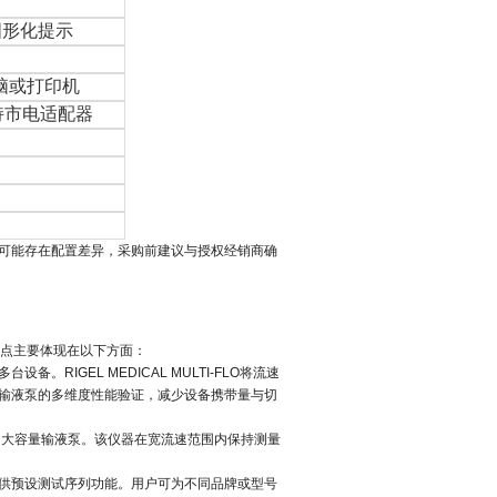
图形化提示
电脑或打印机
持市电适配器
可能存在配置差异，采购前建议与授权经销商确
点主要体现在以下方面：
多台设备。
RIGEL MEDICAL MULTI-FLO
将流速
输液泵的多维度性能验证，减少设备携带量与切
以上的大容量输液泵。该仪器在宽流速范围内保持测量
供预设测试序列功能。用户可为不同品牌或型号