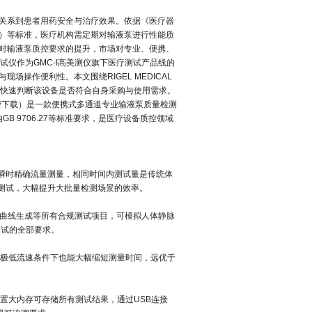
关系到患者用药安全与治疗效果。依据《医疗器
全要求）等标准，医疗机构需定期对输液泵进行性能质
对输液泵质控要求的提升，市场对专业、便携、
试仪作为GMC-I高美测仪旗下医疗测试产品线的
与现场操作便利性。本文围绕
RIGEL MEDICAL
快速判断该设备是否符合自身采购与使用需求。
先生TV免费下载）是一款便携式多通道专业输液泵质量检测
内GB 9706.27等标准要求，是医疗设备质控领域
‌瞬时精确流量测量‌，相同时间内测试量是传统体
行测试，大幅提升大批量检测场景的效率。
叭曲线生成等所有合规测试项目，可模拟人体静脉
测试的全部要求。
，即使在极低流速条件下也能大幅缩短测量时间，远优于
置大内存可存储所有测试结果，通过USB连接