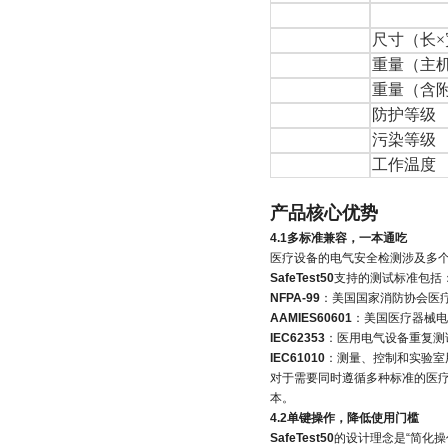
尺寸（长×
重量（主
重量（含
防护等级
污染等级
工作温度
产品核心优势
4.1多标准兼容，一本通吃
医疗设备的电气安全检测涉及多
SafeTest50
支持的测试标准包括
NFPA-99
：美国国家消防协会医
AAMIES60601
：美国医疗器械电
IEC62353
：医用电气设备重复测
IEC61010
：测量、控制和实验室
对于需要同时遵循多种标准的医
本。
4.2单键操作，降低使用门槛
SafeTest50
的设计理念是“简化