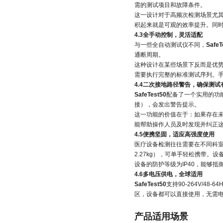
需的测试项目和故障条件。
这一设计对于高频次检测场景尤
积起来就是可观的效率提升。同
4.3全手动控制，灵活适配
与一些全自动测试仪不同，
SafeT
通断周期。
这种设计在某些场景下反而是优
需要执行完整的标准测试序列。
4.4二次接地路径警告，确保测试
SafeTest50
配备了一个实用的功
接），会发出警告提示。
这一功能的价值在于：如果存在未
能帮助操作人员及时发现并纠正
4.5便携坚固，适应高强度使用
医疗设备检测往往需要在不同科
2.27kg），可单手轻松携带。
设备的防护等级为IP40，能够
4.6多电压供电，全球适用
SafeTest50
支持90-264V/48
区，设备都可以直接使用，无需电压
产品适用场景