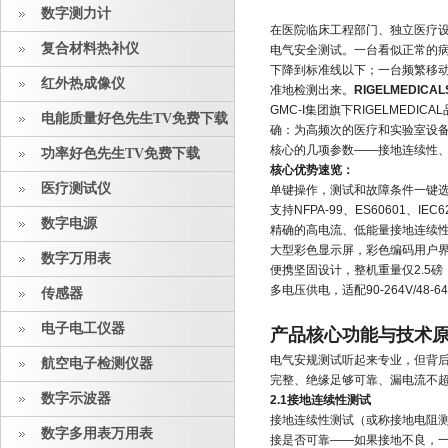
数字测力计
在医院临床工程部门、独立医疗
复合材料热补仪
电气安全测试。一台看似正常的
下降到标准线以下；一台频繁移
红外热成像仪
准地检测出来。
RIGELMEDICA
GMC-I集团旗下RIGELMED
电能质量好色先生TV免费下载
确：为高频次的医疗和实验室设
核心的几项参数——接地连续性
功率好色先生TV免费下载
核心优势速览：
医疗测试仪
单键操作，测试和故障条件一键
支持NFPA-99、ES60601、IEC
数字电源
精确的高电流、低能量接地连续
大型彩色显示屏，彩色编码用户
数字万用表
便携坚固设计，整机重量仅2.5磅（约
多电压供电，适配90-264V/48-
传感器
电子电工仪器
产品核心功能与技术
电气安规测试听起来专业，但背
航空电子检测仪器
完整、绝缘足够可靠、漏电流不
数字示波器
2.1接地连续性测试
接地连续性测试（或称接地电阻
数字多用表万用表
接是否可靠——如果接地不良，