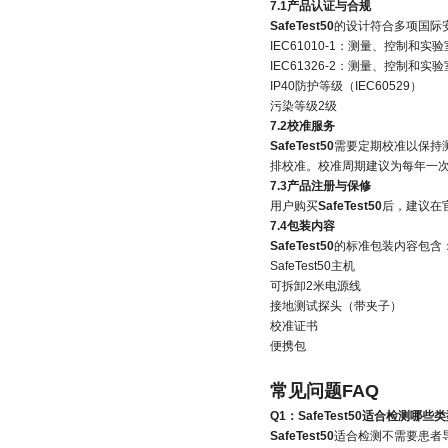
7.1产品认证与合规
SafeTest50
的设计符合多项国际
IEC61010-1：测量、控制和
IEC61326-2：测量、控制和
IP40防护等级（IEC60529）
污染等级2级
7.2校准服务
SafeTest50
需要定期校准以保持测
排校准。校准周期建议为每年一
7.3产品注册与保修
用户购买
SafeTest50
后，建议在
7.4包装内容
SafeTest50
的标准包装内容包含
SafeTest50主机
可拆卸2米电源线
接地测试探头（带夹子）
校准证书
便携包
常见问题FAQ
Q1：SafeTest50适合检测哪
SafeTest50
适合检测不需要患者