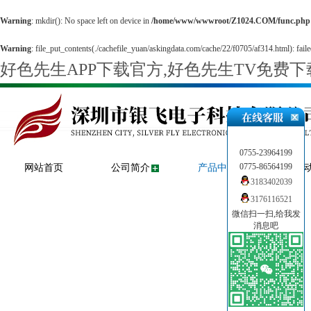
Warning
: mkdir(): No space left on device in
/home/www/wwwroot/Z1024.COM/func.php
Warning
: file_put_contents(./cachefile_yuan/askingdata.com/cache/22/f0705/af314.html): faile
好色先生APP下载官方,好色先生TV免费
0755-23964199
0775-86564199
网站首页
公司简介
产品中心
新闻
3183402039
3176116521
微信扫一扫,给我发
消息吧