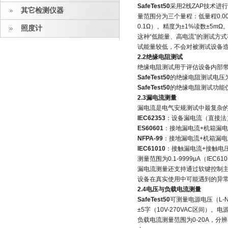
SafeTest50
采用2线ZAP技术进行
其它检测仪器
量范围分为三个量程：低量程0.001-0
0.1Ω）。精度为±1%读数±5mΩ
照度计
这种“低能量、高电流”的测试方
试能量较低，不会对被测试设备
2.2绝缘电阻测试
绝缘电阻测试用于评估设备内部
SafeTest50
的绝缘电阻测试电压为5
SafeTest50
的绝缘电阻测试功能
2.3漏电流测量
漏电流是电气安规测试中最复杂
IEC62353
：设备漏电流（直接法
ES60601
：接地漏电流+机箱漏
NFPA-99
：接地漏电流+机箱漏电
IEC61010
：接触漏电流+接触电
测量范围为0.1-9999µA（IEC
漏电流测量还支持通过软键控制
设备在真实使用中可能遇到的异
2.4电压与负载电流测量
SafeTest50
可测量电源电压（L-N、
±5字（10V-270VAC区间）。电源
负载电流测量范围为0-20A，分