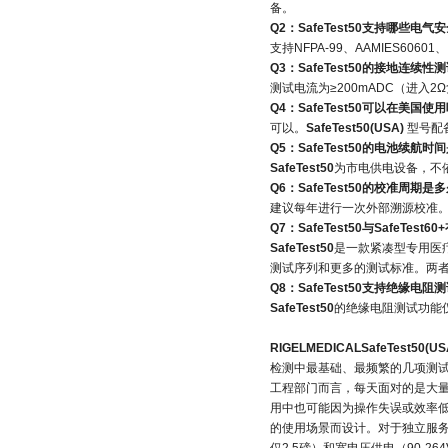
备。
Q2：SafeTest50支持哪些电气
支持NFPA-99、AAMIES60601
Q3：SafeTest50的接地连续
测试电流为≥200mADC（进入2
Q4：SafeTest50可以在美国使
可以。
SafeTest50(USA)
型号配备
Q5：SafeTest50的电池续航时
SafeTest50
为市电供电设备，不
Q6：SafeTest50的校准周期是
建议每年进行一次外部溯源校准
Q7：SafeTest50与SafeTest
SafeTest50
是一款紧凑型专用医
测试序列和更多的测试标准。两
Q8：SafeTest50支持绝缘电阻
SafeTest50
的绝缘电阻测试功能
RIGELMEDICALSafeTest50
检测中最基础、最频繁的几项测
工程部门而言，每天面对的是大
用中也可能因为操作失误或效率
的使用场景而设计。对于独立服