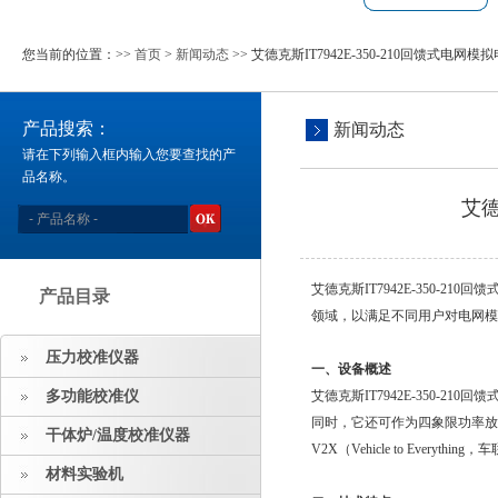
您当前的位置：>>
首页
>
新闻动态
>> 艾德克斯IT7942E-350-210回馈式电网
产品搜索：
新闻动态
请在下列输入框内输入您要查找的产
品名称。
艾德
艾德克斯IT7942E-350-
产品目录
领域，以满足不同用户对电网模
压力校准仪器
一、设备概述
多功能校准仪
艾德克斯IT7942E-350-
同时，它还可作为四象限功率放
干体炉/温度校准仪器
V2X（Vehicle to Everythi
材料实验机