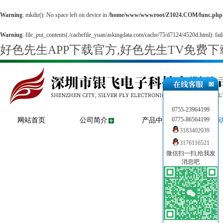
Warning
: mkdir(): No space left on device in
/home/www/wwwroot/Z1024.COM/func.php
Warning
: file_put_contents(./cachefile_yuan/askingdata.com/cache/75/d7124/4520d.html): fail
好色先生APP下载官方,好色先生TV免费
0755-23964199
0775-86564199
网站首页
公司简介
产品中心
新闻
3183402039
3176116521
微信扫一扫,给我发
消息吧