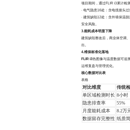
项目期间，通过FLIR i3累计
· 电气隐患16处：含电缆接
· 建筑缺陷12处：含外墙保
安全风险。
3.能耗成本明显下降
建筑缺陷整改后，商业体空调、
出。
4.维保标准化落地
FLIR i3
热图像与温度数据可追溯
运维复盘与管理优化。
核心数据对比表
表格
对比维度
传统
单区域检测时长
8小时
隐患排查率
55%
月度能耗成本
8.2万
数据留存完整性
纸质