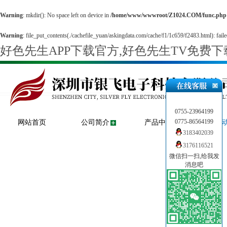
Warning
: mkdir(): No space left on device in
/home/www/wwwroot/Z1024.COM/func.php
Warning
: file_put_contents(./cachefile_yuan/askingdata.com/cache/f1/1c659/f2483.html): faile
好色先生APP下载官方,好色先生TV免费
0755-23964199
0775-86564199
网站首页
公司简介
产品中心
新闻
3183402039
3176116521
微信扫一扫,给我发
消息吧