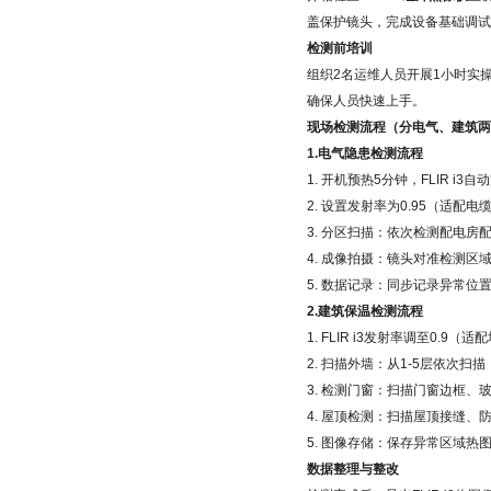
盖保护镜头，完成设备基础调试
检测前培训
组织2名运维人员开展1小时实操
确保人员快速上手。
现场检测流程（分电气、建筑两
1.电气隐患检测流程
1. 开机预热5分钟，FLIR i3
2. 设置发射率为0.95（适配
3. 分区扫描：依次检测配电
4. 成像拍摄：镜头对准检测
5. 数据记录：同步记录异常
2.建筑保温检测流程
1. FLIR i3发射率调至0.
2. 扫描外墙：从1-5层依次
3. 检测门窗：扫描门窗边框
4. 屋顶检测：扫描屋顶接缝
5. 图像存储：保存异常区域热
数据整理与整改