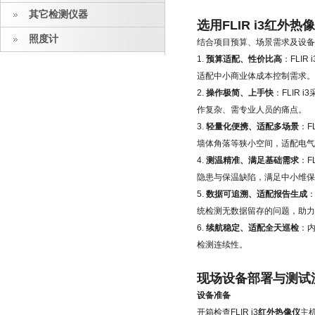
其它检测仪器
选用FLIR i3红外
照度计
结合项目预算、场景需求及设备
1.
预算适配、性价比高
：FLI
适配中小商业体成本控制需求。
2.
操作极简、上手快
：FLIR
作复杂、需专业人员的痛点。
3.
轻量化便携、适配多场景
：F
墙体角落等狭小空间，适配电气
4.
测温精准、满足基础需求
：F
隐患与保温缺陷，满足中小维保
5.
数据可追溯、适配报告生成
统检测无数据留存的问题，助力
6.
续航稳定、适配全天巡检
：
检测连续性。
现场设备部署与测试
设备准备
开箱检查FLIR i3
红外热像仪
主