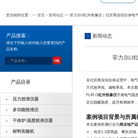
您当前的位置：>>
首页
>
新闻动态
>> 菲力尔i3红外热像仪｜社区商业综合体
产品搜索：
新闻动态
请在下列输入框内输入您要查找的产
品名称。
菲力尔i
在社区商业综合体运营中，电
产品目录
方式效率低、漏检率高。本次案
FLIR i3
红外热像仪
开展电气隐患
压力校准仪器
定位隐蔽隐患，提升检测效率，
多功能校准仪
案例项目背景与所属
干体炉/温度校准仪器
本次案例所属行业为
商业地产运
材料实验机
㎡，包含1-3层商超、餐饮店