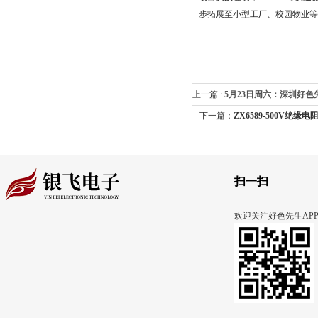
步拓展至小型工厂、校园物业等
上一篇 :
5月23日周六：深圳好
下一篇：
ZX6589-500V绝缘
热像仪FLIR菲力尔i5全场景答疑
后汇总
扫一扫
欢迎关注好色先生AP