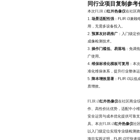
同行业项目复制参考
本次
FLIR i3
红外热像仪
在社区
1.
场景适配性强
：FLIR i
用，无需多设备投入。
2.
预算友好易推广
：入门级定
成像检测技术。
3.
操作门槛低、易落地
：免调
广使用。
4.
维保标准化模板可复用
：本
准化维保体系，提升行业整体运
5.
降本增效显著
：FLIR i
质增效。
FLIR i3
红外热像仪
在社区商业
作、高性价比优势，适配中小维
安全运营与成本优化提供可靠支
具。
本次
FLIR i3
红外热像仪
社
以入门级定位实现专业级检测
项目实践证明，FLIR i3可