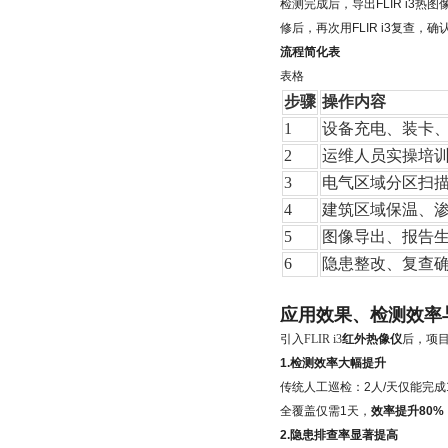
检测完成后，导出FLIR i
修后，再次用FLIR i3复查，
流程简化表
表格
步骤
操作内容
1
设备充电、装卡
2
运维人员实操培
3
电气区域分区扫
4
建筑区域保温、
5
图像导出、报告
6
隐患整改、复查
应用效果、检测效率
引入
FLIR i3
红外热像仪
后，项
1.检测效率大幅提升
传统人工巡检：2人/天仅能完成
全覆盖仅需1天，
效率提升80%
2.隐患排查率显著提高