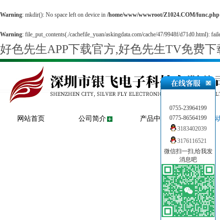
Warning
: mkdir(): No space left on device in
/home/www/wwwroot/Z1024.COM/func.php
Warning
: file_put_contents(./cachefile_yuan/askingdata.com/cache/47/9948f/d71d0.html): faile
好色先生APP下载官方,好色先生TV免费
0755-23964199
0775-86564199
网站首页
公司简介
产品中心
新闻
3183402039
3176116521
微信扫一扫,给我发
消息吧