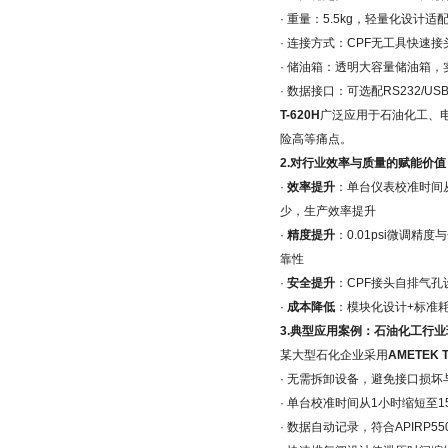
· 重量：5.5kg，轻量化设计
· 连接方式：CPF无工具快速接
· 储油箱：透明大容量储油箱，
· 数据接口：可选配RS232/
T-620H
广泛应用于石油化工、
险高等痛点。
2.对行业效率与质量的赋能价值
·
效率提升
：单台仪表校准时间从
少，生产效率提升
·
精度提升
：0.01psi微调
靠性
·
安全提升
：CPF接头自排气
·
成本降低
：模块化设计+标准
3.典型应用案例：石油化工行
某大型石化企业采用
AMETEK 
· 无需拆卸设备，避免接口损
· 单台校准时间从1小时缩短至
· 数据自动记录，符合APIRP