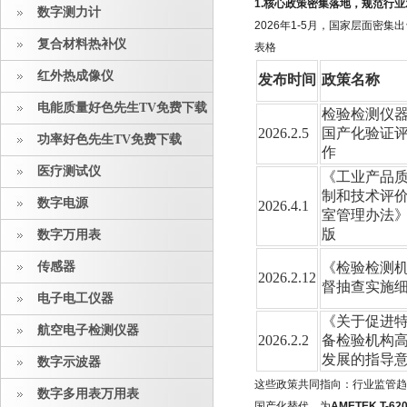
1.核心政策密集落地，规范行
数字测力计
2026年1-5月，国家层面密
复合材料热补仪
表格
红外热成像仪
发布时间
政策名称
电能质量好色先生TV免费下载
检验检测仪
2026.2.5
国产化验证
功率好色先生TV免费下载
作
医疗测试仪
《工业产品
制和技术评
数字电源
2026.4.1
室管理办法
版
数字万用表
传感器
《检验检测
2026.2.12
督抽查实施
电子电工仪器
《关于促进
航空电子检测仪器
2026.2.2
备检验机构
发展的指导
数字示波器
这些政策共同指向：行业监管
数字多用表万用表
国产化替代，为
AMETEK T-6