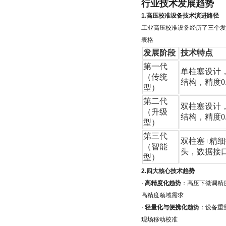
行业技术发展趋势
1.高压校准设备技术演进路径
工业高压校准设备经历了三个发
表格
发展阶段
技术特点
第一代
单柱塞设计
（传统
结构，精度0.1-
型）
第二代
双柱塞设计
（升级
结构，精度0.0
型）
第三代
双柱塞+精细
（智能
头，数据接口，
型）
2.四大核心技术趋势
·
高精度化趋势
：高压下微调精度从0
高精度领域需求
·
轻量化与便携化趋势
：设备重量
现场移动校准