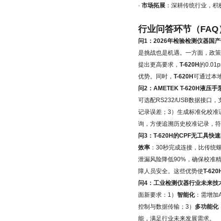
·
市场拓展
：深耕传统行业，积
行业问答环节（FAQ
问1：2026年检验检测仪器国产
是挑战也是机遇。一方面，政
提出更高要求，
T-620H
的0.0
优势。同时，
T-620H
可通过本
问2：AMETEK T-620H液压
可选配RS232/USB数据接
记录误差；3）生成标准化校准
询，方便追溯历史校准记录，符合I
问3：T-620H的CPF无工
效率
：30秒完成连接，比传统
泄漏风险降低90%，确保校准
障人员安全。这些优势使
T-620
问4：工业检测仪器行业未来技术
面新要求：1）
智能化
：需增加
控制与数据传输；3）
多功能化
能，满足行业未来发展需求。