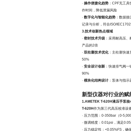
·
操作便捷化趋势
：CPF无工具
作时间，降低泄漏风险
·
数字化与智能化趋势
：数据接
记录与分析，符合ISO/IEC170
3.技术创新热点领域
·
密封技术升级
：采用耐高压、
产品的2倍
·
双柱塞技术优化
：主柱塞快速
50%
·
安全设计创新
：快速排气阀一
90%
·
模块化结构设计
：泵体与指示
新型仪器对行业的赋
1.
AMETEK T-620H液压手泵
核
T-620H
作为第三代高压校准设
· 压力范围：0-350bar（0-
· 微调精度：0.01psi，满足
· 压力稳定性：<0.05%FS，