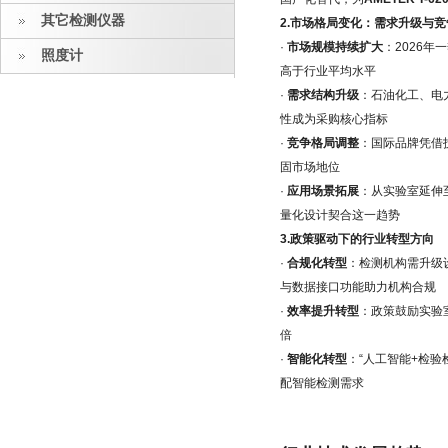
其它检测仪器
2.市场格局变化：需求升级与
·
市场规模持续扩大
：2026年
照度计
高于行业平均水平
·
需求结构升级
：石油化工、电
性成为采购核心指标
·
竞争格局调整
：国际品牌凭借
固市场地位
·
应用场景拓展
：从实验室延伸
量化设计契合这一趋势
3.政策驱动下的行业转型方向
·
合规化转型
：检测机构需升级
与数据接口功能助力机构合规
·
效率提升转型
：政策鼓励实验
倍
·
智能化转型
：“人工智能+检验
配智能检测需求