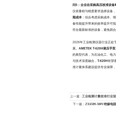
问5：企业在采购高压校准设备
仪表量程与精度要求选择设备，
期成本
：综合考虑采购成本、维
备性能提升带来的效率提升可抵
符合最新标准的设备，避免因合
2026年工业检测仪器行业正
展。
AMETEK T-620H液压手泵
的典型代表，为石油化工、电
与技术深度融合，
T-620H
有望
准计量体系建设提供专业保障，
上一篇 :
工业检测计量校准行业迎来
下一篇：
ZX6589-500V绝缘
检测行业政策升级与技术革新：AM