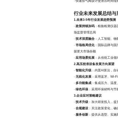
· 快速排气阀设计使泄压时间
行业未来发展总结与
1.未来3-5年行业发展趋势预测
·
政策持续加码
：检验检测仪器
场监督管理总局
·
技术深度融合
：人工智能、物
·
市场格局优化
：国际品牌与国
据更大市场份额
·
应用场景拓展
：从传统工业领
2.高压校准设备发展方向展望
·
智能化升级
：内置AI算法，
·
无线化发展
：采用蓝牙、Wi-
·
多功能集成
：集成压力、温度
·
绿色环保
：采用环保材料与节
3.企业应对策略建议
·
技术升级
：加大研发投入，提
·
合规建设
：关注政策变化，确
·
服务创新
：提供从选型、实施