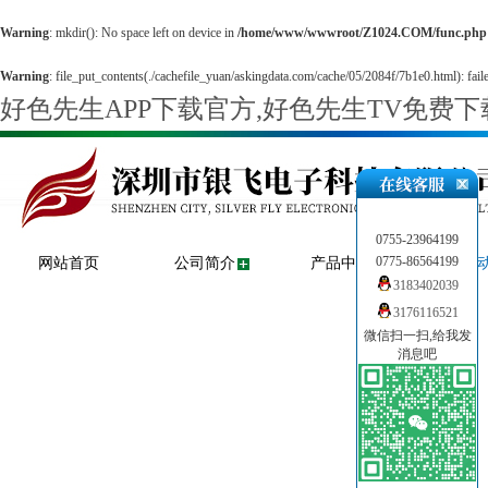
Warning
: mkdir(): No space left on device in
/home/www/wwwroot/Z1024.COM/func.php
Warning
: file_put_contents(./cachefile_yuan/askingdata.com/cache/05/2084f/7b1e0.html): faile
好色先生APP下载官方,好色先生TV免费
0755-23964199
0775-86564199
网站首页
公司简介
产品中心
新闻
3183402039
3176116521
微信扫一扫,给我发
消息吧